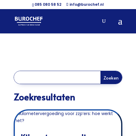
085 080 58 52
info@burochef.nl
Zoekresultaten