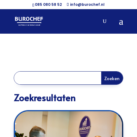
085 080 58 52
info@burochef.nl
Zoekresultaten