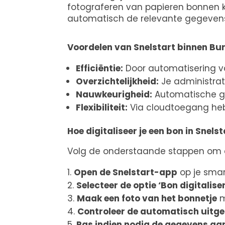
fotograferen van papieren bonnen k
automatisch de relevante gegevens 
Voordelen van Snelstart binnen Bu
Efficiëntie:
Door automatisering va
Overzichtelijkheid:
Je administrati
Nauwkeurigheid:
Automatische g
Flexibiliteit:
Via cloudtoegang heb 
Hoe digitaliseer je een bon in Snels
Volg de onderstaande stappen om ee
Open de Snelstart-app
op je smar
Selecteer de optie ‘Bon digitalise
Maak een foto van het bonnetje
m
Controleer de automatisch uitg
Pas indien nodig de gegevens aa