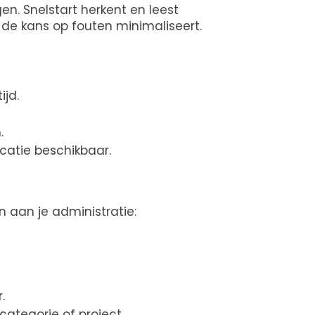
n. Snelstart herkent en leest
 de kans op fouten minimaliseert.
ijd.
.
catie beschikbaar.
 aan je administratie:
.
categorie of project.