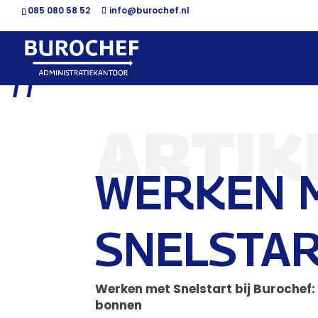
085 080 58 52
info@burochef.nl
#
ARTIK
WERKEN 
SNELSTA
Werken met Snelstart bij Burochef: 
bonnen