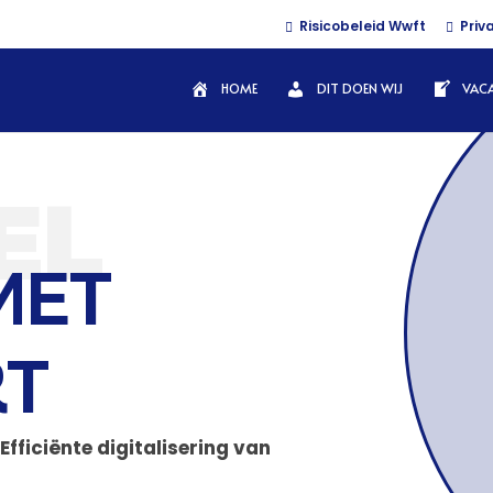
Risicobeleid Wwft
Priv
HOME
DIT DOEN WIJ
VAC
EL
MET
RT
Efficiënte digitalisering van