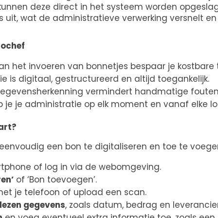
unnen deze direct in het systeem worden opgeslage
uit, wat de administratieve verwerking versnelt en
rochef
n het invoeren van bonnetjes bespaar je kostbare t
e is digitaal, gestructureerd en altijd toegankelijk.
egevensherkenning vermindert handmatige fouten
je je administratie op elk moment en vanaf elke lo
tart?
nvoudig een bon te digitaliseren en toe te voegen
tphone of log in via de webomgeving.
ren’
of ‘Bon toevoegen’.
et je telefoon of upload een scan.
elezen gegevens
, zoals datum, bedrag en leverancier
n
en voeg eventueel extra informatie toe, zoals een 