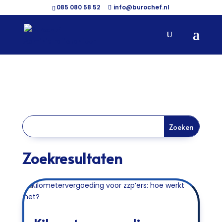
085 080 58 52
info@burochef.nl
Zoekresultaten